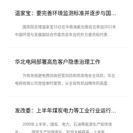
温家宝：要完善环境监测标准并逐步与国际接轨
国务院总理温家宝15日在中南海紫光阁会见参加2011年
中国环境与发展国际合作委员会年会的外方委员和代表…
华北电网部署高危客户隐患治理工作
为有效规避电费回收经营风险和供用电安全风险，华北
电网有限公司党组审时度势，从全局性和战略性的高度…
发改委：上半年煤炭电力等工业行业运行情况
2008年上半年，煤炭、电力、石油等能源生产较快增
长。 煤炭生产加快增长，利润大幅提高。上半年…