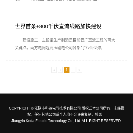
世界首条±800千伏直流线路加快建设
建设施工、主设备生产制造是目前云广直流工程的两大
关键点。南方电网超高压输电公司各部门“八仙过海，…
«
‹
1
›
»
COPYRIGHT © 江阴市科达电气技术有限公司 版权归本公司所有，未经授
权，任何其他公司或个人均不允许来复制、抄袭！
Jiangyin Keda Electric Technology Co., Ltd. ALL RIGHT RESERVED.